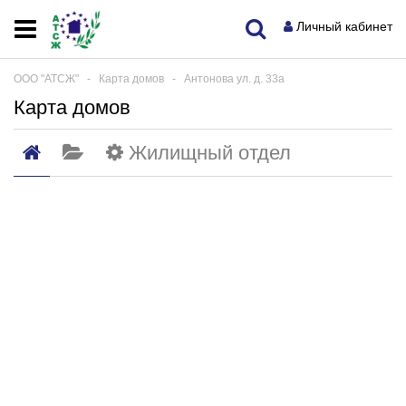
Личный кабинет
ООО "АТСЖ"
‐
Карта домов
‐
Антонова ул. д. 33а
Карта домов
Жилищный отдел