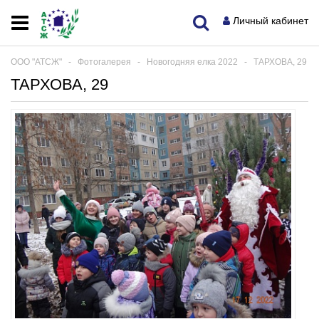
Личный кабинет
ООО "АТСЖ"
‐
Фотогалерея
‐
Новогодняя елка 2022
‐
ТАРХОВА, 29
ТАРХОВА, 29